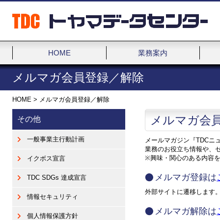
HOME
業務案内
メルマガ会員登録／解除
HOME
>
メルマガ会員登録／解除
メルマガ会
その他
一般事業主行動計画
メールマガジン『TDCニ
業務のお役立ち情報や、
※興味・関心のある内容
イクボス宣言
メルマガ登録は
TDC SDGs 達成宣言
外部サイトに遷移します
情報セキュリティ
メルマガ解除は
個人情報保護方針