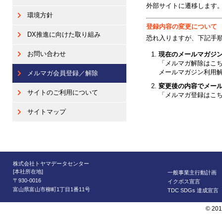
外部サイトに遷移します
環境方針
登録内容の変更について
DX推進に向けた取り組み
恐れ入りますが、下記手
お問い合わせ
現在のメールマガジ
「メルマガ解除はこ
メールマガジン利用
メルマガ会員登録／解除
変更後の内容でメー
サイトのご利用について
「メルマガ登録はこ
サイトマップ
株式会社トヤマデータセンター
[本社所在地]
一般事業主行動計画
〒930-0016
イクボス宣言
富山県富山市柳町1丁目1番11号
TDC SDGs 達成宣言
© 201