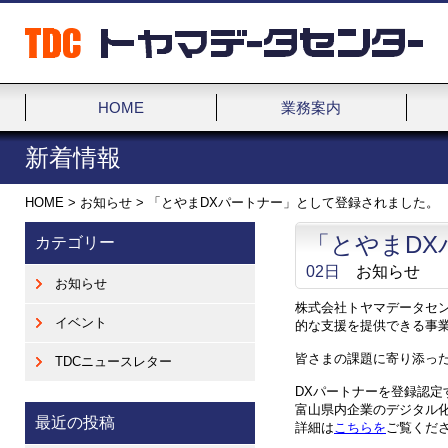
HOME
業務案内
新着情報
HOME
>
お知らせ
>
「とやまDXパートナー」として登録されました。
「とやまD
カテゴリー
02日
お知らせ
お知らせ
株式会社トヤマデータセ
イベント
的な支援を提供できる事
皆さまの課題に寄り添っ
TDCニュースレター
DXパートナーを登録認定
富山県内企業のデジタル
最近の投稿
詳細は
こちらを
ご覧くだ