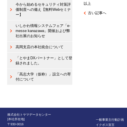
以上
今から始めるセキュリティ対策評
価制度への備え【無料Webセミナ
古い記事へ
ー】
いしかわ情報システムフェア「e-
messe kanazawa」開催および弊
社出展のお知らせ
高岡支店の本社統合について
「とやまDXパートナー」として登
録されました。
「高志大学（仮称）」設立への寄
付について
株式会社トヤマデータセンター
[本社所在地]
一般事業主行動計画
〒930-0016
イクボス宣言