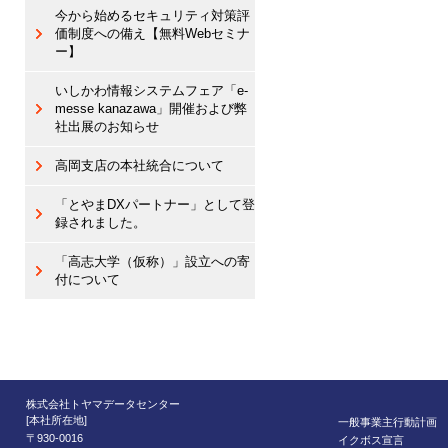
今から始めるセキュリティ対策評
価制度への備え【無料Webセミナ
ー】
いしかわ情報システムフェア「e-
messe kanazawa」開催および弊
社出展のお知らせ
高岡支店の本社統合について
「とやまDXパートナー」として登
録されました。
「高志大学（仮称）」設立への寄
付について
株式会社トヤマデータセンター
[本社所在地]
一般事業主行動計画
〒930-0016
イクボス宣言